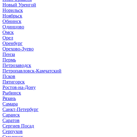
Новый Уренгой
Норильск
Ноябрьск
Обнинск
Одинцово
Омск
Орел
Оренбург
Орехово-Зуево
Пенза
Пермь
Петрозаводск
Петропавловск-Камчатский
Псков
Пятигорск
Ростов-на-Дону
Рыбинск
Рязань
Самара
Санкт-Петербург
Саранск
Саратов
Сергиев Посад
Серпухов
Смоленск