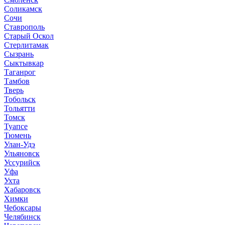
Соликамск
Сочи
Ставрополь
Старый Оскол
Стерлитамак
Сызрань
Сыктывкар
Таганрог
Тамбов
Тверь
Тобольск
Тольятти
Томск
Туапсе
Тюмень
Улан-Удэ
Ульяновск
Уссурийск
Уфа
Ухта
Хабаровск
Химки
Чебоксары
Челябинск