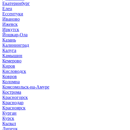
Екатеринбург
Елец
Ессентуки
Иваново
Ижевск
Иркутск
Йошкар-Ола
Казань
Калининград
Калуга
Камышин
Кемерово
Киров
Кисловодск
Ковров
Коломна
Комсомольск-на-Амуре
Кострома
Красногорск
Краснодар
Красноярск
Курган
Курск
Кызыл
Липецк