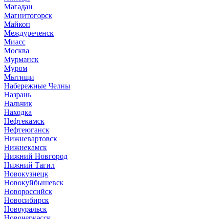
Магадан
Магнитогорск
Майкоп
Междуреченск
Миасс
Москва
Мурманск
Муром
Мытищи
Набережные Челны
Назрань
Нальчик
Находка
Нефтекамск
Нефтеюганск
Нижневартовск
Нижнекамск
Нижний Новгород
Нижний Тагил
Новокузнецк
Новокуйбышевск
Новороссийск
Новосибирск
Новоуральск
Новочеркасск