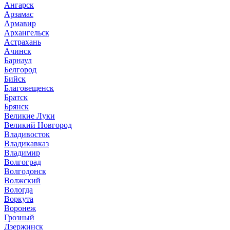
Ангарск
Арзамас
Армавир
Архангельск
Астрахань
Ачинск
Барнаул
Белгород
Бийск
Благовещенск
Братск
Брянск
Великие Луки
Великий Новгород
Владивосток
Владикавказ
Владимир
Волгоград
Волгодонск
Волжский
Вологда
Воркута
Воронеж
Грозный
Дзержинск